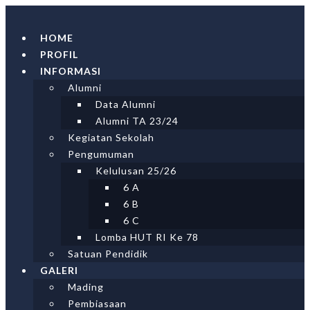
Skip
to
HOME
content
PROFIL
INFORMASI
Alumni
Data Alumni
Alumni TA 23/24
Kegiatan Sekolah
Pengumuman
Kelulusan 25/26
6 A
6 B
6 C
Lomba HUT RI Ke 78
Satuan Pendidik
GALERI
Mading
Pembiasaan