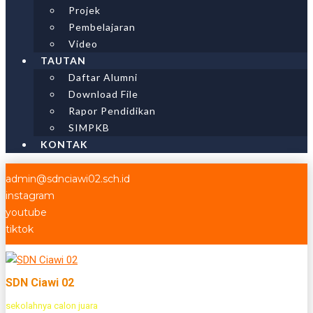
Projek
Pembelajaran
Video
TAUTAN
Daftar Alumni
Download File
Rapor Pendidikan
SIMPKB
KONTAK
admin@sdnciawi02.sch.id
instagram
youtube
tiktok
SDN Ciawi 02
sekolahnya calon juara