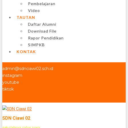
Pembelajaran
Video
TAUTAN
Daftar Alumni
Download File
Rapor Pendidikan
SIMPKB
KONTAK
admin@sdnciawi02.sch.id
instagram
youtube
tiktok
SDN Ciawi 02
sekolahnya calon juara