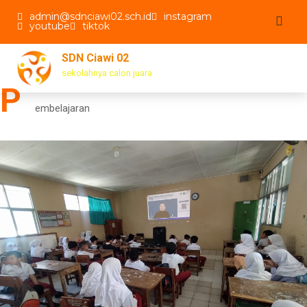
Skip
admin@sdnciawi02.sch.id
instagram
to
youtube
tiktok
content
SDN Ciawi 02
sekolahnya calon juara
P
embelajaran