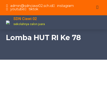
Skip
admin@sdnciawi02.sch.id
instagram
to
youtube
tiktok
content
SDN Ciawi 02
sekolahnya calon juara
Lomba HUT RI Ke 78