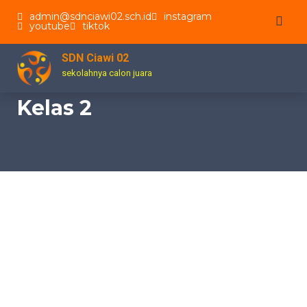
Skip
admin@sdnciawi02.sch.id
instagram
to
youtube
tiktok
content
SDN Ciawi 02
sekolahnya calon juara
Kelas 2