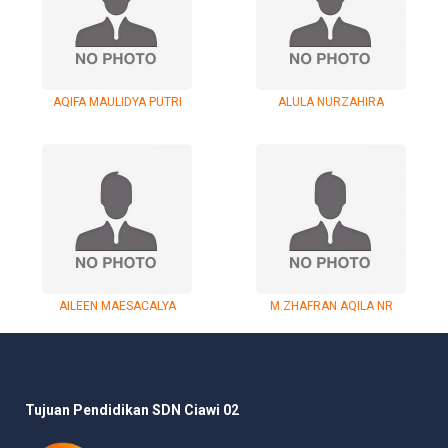
AQIFA MAULIDYA PUTRI
ALUL
A NURZAHIRA
AILEEN MAESACALYA
M.ZHAFRAN AQILA NR
Tujuan Pendidikan SDN Ciawi 02