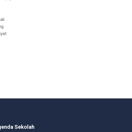
ali
ng
ayat
genda Sekolah