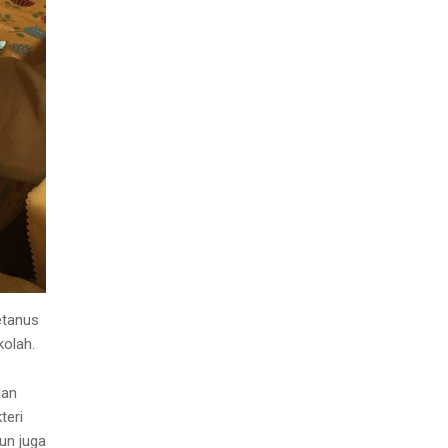
etanus
kolah.
dan
teri
un juga