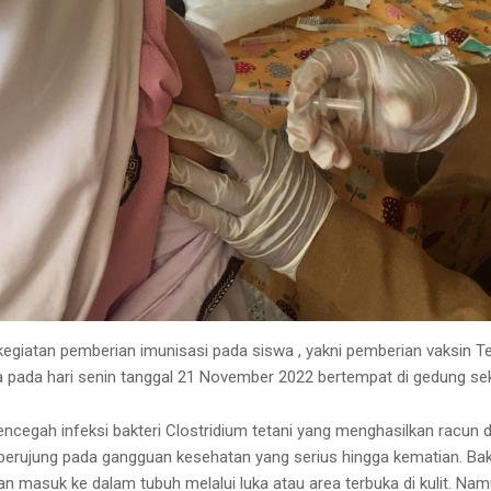
giatan pemberian imunisasi pada siswa , yakni pemberian vaksin T
a pada hari senin tanggal 21 November 2022 bertempat di gedung se
ncegah infeksi bakteri Clostridium tetani yang menghasilkan racun 
berujung pada gangguan kesehatan yang serius hingga kematian. Bak
n masuk ke dalam tubuh melalui luka atau area terbuka di kulit. Nam