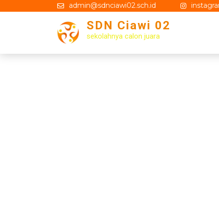
Skip
admin@sdnciawi02.sch.id
instagr
to
SDN Ciawi 02
content
sekolahnya calon juara